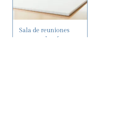
Sala de reuniones
con membresía
gratuita de 4 horas
1 h
Reservar ahora
1825 Main Street,